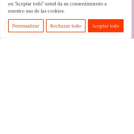
en “Aceptar todo” usted da su consentimiento a
Háblanos sobre tu proyecto
nuestro uso de las cookies.
Personalizar
Rechazar todo
Aceptar todo
Inicio
Nuestro Estudio
Proyectos
Contacto
Financiado por la Unión Europea - NextGenerationEU