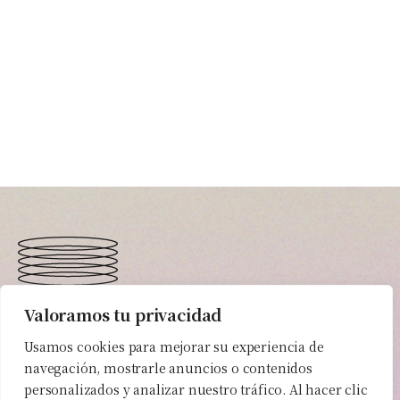
Valoramos tu privacidad
En Elorapost
tu proyecto
siempre
va a ser el
Usamos cookies para mejorar su experiencia de
más
importante.
navegación, mostrarle anuncios o contenidos
personalizados y analizar nuestro tráfico. Al hacer clic