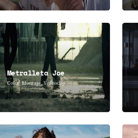
Metralleta Joe
Color
Montaje
Videoclip