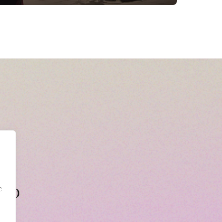
cto
c