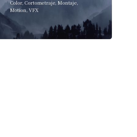
Color
Cortometraje
Montaje
Motion
VFX