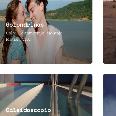
Golondrinas
Color
Cortometraje
Montaje
Motion
VFX
Caleidoscopio