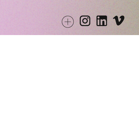
Financiado por la Unión Europea -
NextGenerationEU
Aviso legal
|
Política de privacidad
|
Politica de cookies