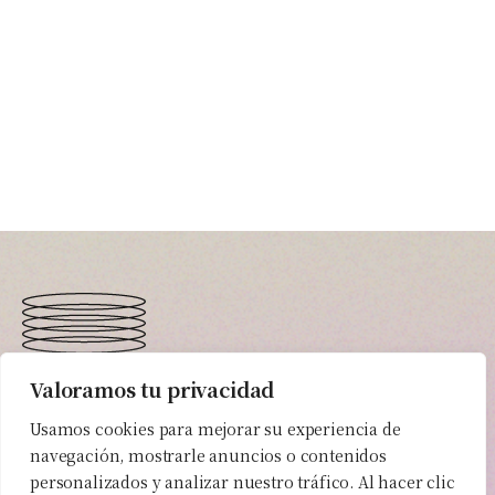
Valoramos tu privacidad
En Elorapost
tu proyecto
siempre
va a ser el
Usamos cookies para mejorar su experiencia de
más
importante.
navegación, mostrarle anuncios o contenidos
personalizados y analizar nuestro tráfico. Al hacer clic