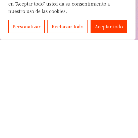
en “Aceptar todo” usted da su consentimiento a
Háblanos sobre tu proyecto
nuestro uso de las cookies.
Personalizar
Rechazar todo
Aceptar todo
Inicio
Nuestro Estudio
Proyectos
Contacto
Financiado por la Unión Europea - NextGenerationEU